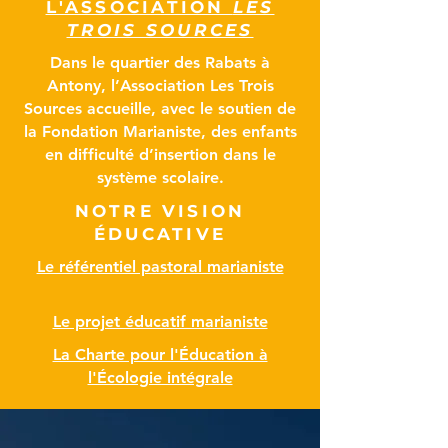
L'ASSOCIATION
LES
TROIS SOURCES
Dans le quartier des Rabats à
Antony, l’Association Les Trois
Sources accueille, avec le soutien de
la Fondation Marianiste, des enfants
en difficulté d’insertion dans le
système scolaire.
NOTRE VISION
ÉDUCATIVE
Le référentiel pastoral marianiste
Le projet éducatif marianiste
La Charte pour l'Éducation à
l'Écologie intégrale
Une école