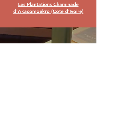
Les Plantations Chaminade
d'Akacomoekro (Côte d'Ivoire)
Avec la Fondation
Marianiste,
soutenez notre
mission éducative !
Fondée par les religieux
marianistes et l’Union Lorraine,
la Fondation Marianiste agit,
par l’Éducation, pour
l’épanouissement de la
personne,
afin de la rendre
autonome, libre, responsable et