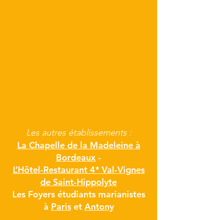
Ensemble scolaire Marie de Galilée
Lycée privé Sainte-Maure
Ensemble scolaire Petit-Val
Saint-
Sainte-
Sucy-
Dié-
Maure
en-
des-
(10)
Brie
Vosges
(94)
(88)
Les autres établissements :
La Chapelle de la Madeleine à
Bordeaux
-
L’Hôtel-Restaurant 4* Val-Vignes
de Saint-Hippolyte
Les Foyers étudiants marianistes
à
Paris
et
Antony