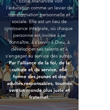
l’École Marianiste voit
l’éducation comme un levier de
transformation personnelle et
sociale. Elle est un lieu de
croissance intégrale, où chaque
personne est invitée à se
connaître, à s’ouvrir à Dieu, à
développer ses talents et à
s’engager au service des autres.
Par l’alliance de la foi, de la
culture et du service, elle
forme des jeunes et des
adultes responsables, tournés
vers un monde plus juste et
fraternel.