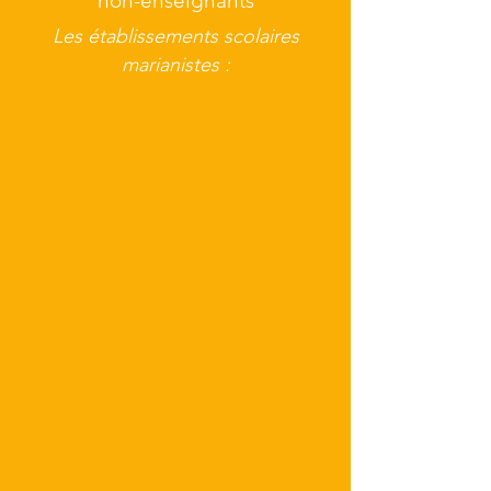
non-enseignants
Les établissements scolaires
marianistes :
Institution Adèle de Trenquelléon
Institution Sainte-Marie d'Antony
Institution Sainte-Marie
Agen
Antony
Belfort
(47)
(92)
(90)
Sainte-Marie Grand Lebrun
Sainte Marie La Salle
Collège Saint-Louis - Ecole Sa
Bordeaux
Lons-
Réquista
(33)
le-
(12)
Saunier
(39)