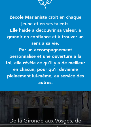
L’école Marianiste croit en chaque
jeune et en ses talents.
Elle l’aide à découvrir sa valeur, à
grandir en confiance et à trouver un
sens à sa vie.
Par un accompagnement
personnalisé et une ouverture à la
foi, elle révèle ce qu’il y a de meilleur
en chacun, pour qu’il devienne
pleinement lui-même, au service des
autres.
Une école française
De la Gironde aux Vosges, de